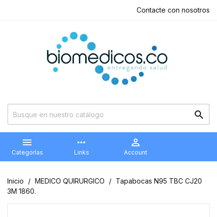
Contacte con nosotros


more_horiz

Categorías
Links
Account
Inicio
MEDICO QUIRURGICO
Tapabocas N95 TBC CJ20
3M 1860.