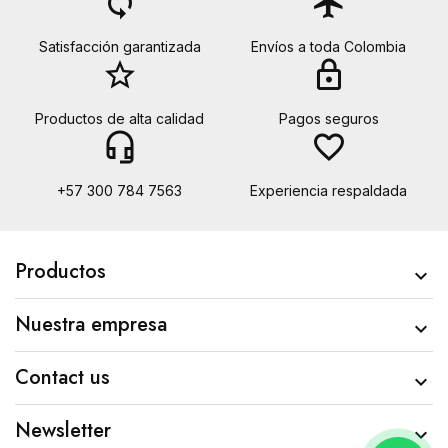
loop
flight
Satisfacción garantizada
Envíos a toda Colombia
star_border
lock
Productos de alta calidad
Pagos seguros
headset_mic
favorite_border
+57 300 784 7563
Experiencia respaldada
Productos

Nuestra empresa

Contact us

Newsletter
