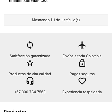
rodable 36x Edan C6A.
Mostrando 1-1 de 1 artículo(s)
loop
flight
Satisfacción garantizada
Envíos a toda Colombia
star_border
lock
Productos de alta calidad
Pagos seguros
headset_mic
favorite_border
+57 300 784 7563
Experiencia respaldada