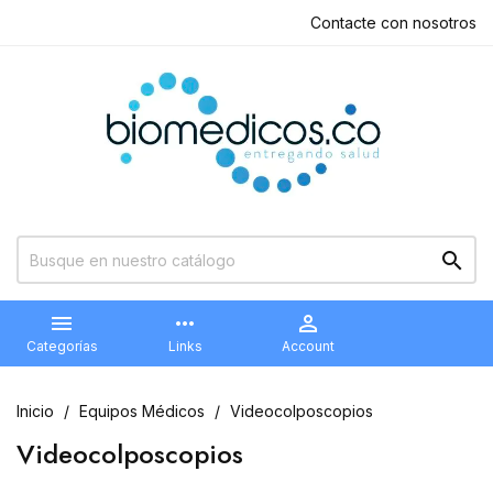
Contacte con nosotros


more_horiz

Categorías
Links
Account
Inicio
Equipos Médicos
Videocolposcopios
Videocolposcopios