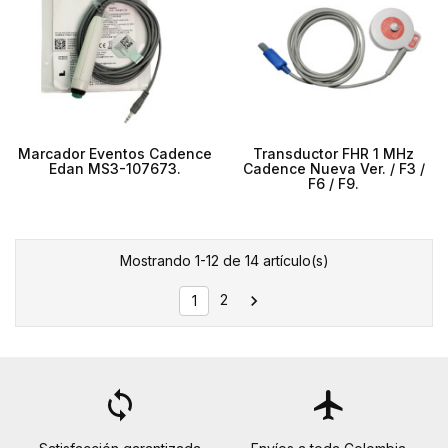
Marcador Eventos Cadence
Transductor FHR 1 MHz
Edan MS3-107673.
Cadence Nueva Ver. / F3 /
F6 / F9.
Mostrando 1-12 de 14 artículo(s)
2

1
loop
flight