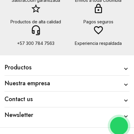
Satisfacción garantizada
Envíos a toda Colombia
star_border
lock
Productos de alta calidad
Pagos seguros
headset_mic
favorite_border
+57 300 784 7563
Experiencia respaldada
Productos

Nuestra empresa

Contact us

Newsletter
