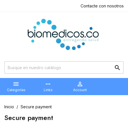
Contacte con nosotros


more_horiz

Categorías
Links
Account
Inicio
Secure payment
Secure payment