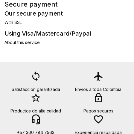
Secure payment
Our secure payment
With SSL
Using Visa/Mastercard/Paypal
About this service
loop
flight
Satisfacción garantizada
Envíos a toda Colombia
star_border
lock
Productos de alta calidad
Pagos seguros
headset_mic
favorite_border
+57 300 784 7563
Experiencia respaldada