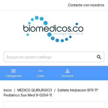
Contacte con nosotros


more_horiz

Categorías
Links
Account
Inicio
MEDICO QUIRURGICO
Estilete Intubacion 6FR 11"
Pediatrico Sun Med 9-0204-11.