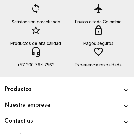
loop
flight
Satisfacción garantizada
Envíos a toda Colombia
star_border
lock
Productos de alta calidad
Pagos seguros
headset_mic
favorite_border
+57 300 784 7563
Experiencia respaldada
Productos

Nuestra empresa

Contact us
