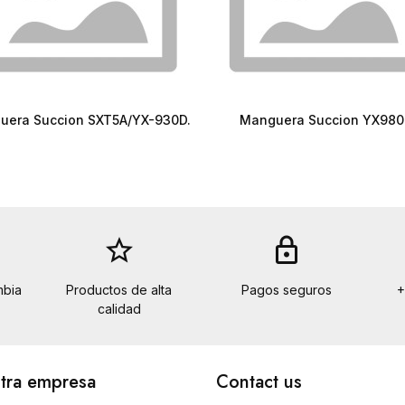
uera Succion SXT5A/YX-930D.
Manguera Succion YX980
star_border
lock
mbia
Productos de alta
Pagos seguros
+
calidad
tra empresa
Contact us