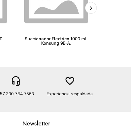
D.
Succionador Electrico 1000 mL
Succionador 8
Konsung 9E-A.
Sma
headset_mic
favorite_border
57 300 784 7563
Experiencia respaldada
Newsletter