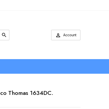


Account
rico Thomas 1634DC.