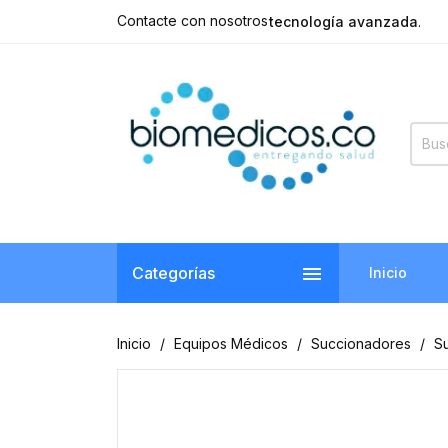
Contacte con nosotros
tecnología avanzada
.

Categorías
Inicio
Inicio
Equipos Médicos
Succionadores
S