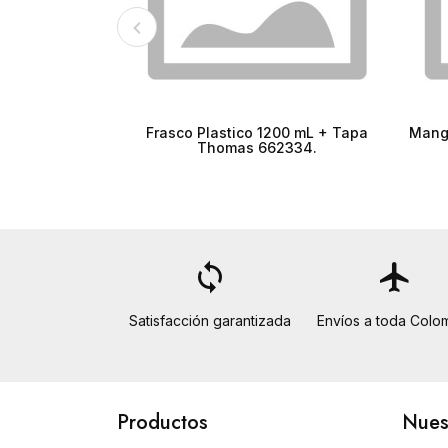
Frasco Plastico 1200 mL + Tapa
Mang
Thomas 662334.
loop
flight
Satisfacción garantizada
Envíos a toda Colo
Productos
Nues