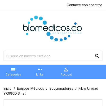
Contacte con nosotros


more_horiz

Categorías
Links
Account
Inicio
Equipos Médicos
Succionadores
Filtro Unidad
YX980D Smaf.