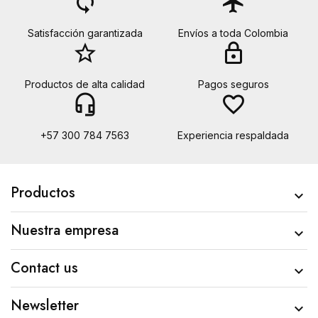
loop
flight
Satisfacción garantizada
Envíos a toda Colombia
star_border
lock
Productos de alta calidad
Pagos seguros
headset_mic
favorite_border
+57 300 784 7563
Experiencia respaldada
Productos

Nuestra empresa

Contact us

Newsletter
