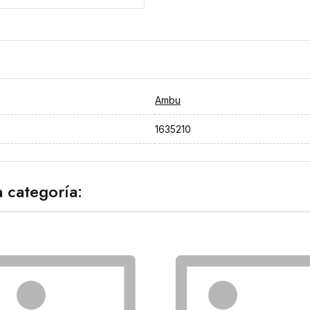
Ambu
1635210
 categoría: