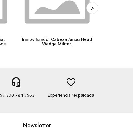
iat
Inmovilizador Cabeza Ambu Head
Tabla Reanima
Ace.
Wedge Militar.
headset_mic
favorite_border
57 300 784 7563
Experiencia respaldada
Newsletter