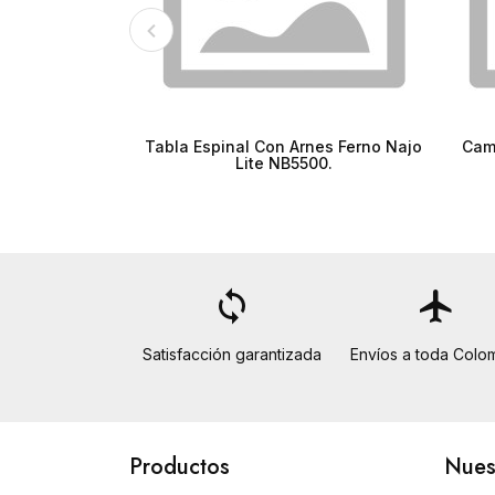
Tabla Espinal Con Arnes Ferno Najo
Cami
Lite NB5500.
loop
flight
Satisfacción garantizada
Envíos a toda Colo
Productos
Nues