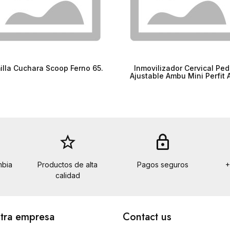
lla Cuchara Scoop Ferno 65.
Inmovilizador Cervical Ped
Ajustable Ambu Mini Perfit 
star_border
lock
mbia
Productos de alta
Pagos seguros
+
calidad
tra empresa
Contact us