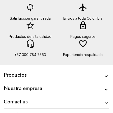
loop
flight
Satisfacción garantizada
Envíos a toda Colombia
star_border
lock
Productos de alta calidad
Pagos seguros
headset_mic
favorite_border
+57 300 784 7563
Experiencia respaldada
Productos

Nuestra empresa

Contact us
