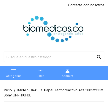
Contacte con nosotros


more_horiz

Categorías
Links
Account
Inicio
IMPRESORAS
Papel Termoreactivo Alta 110mmx18m
Sony UPP-110HG.