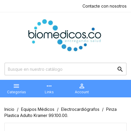
Contacte con nosotros


more_horiz

Categorías
Links
Account
Inicio
Equipos Médicos
Electrocardiógrafos
Pinza
Plastica Adulto Kramer 99.100.00.