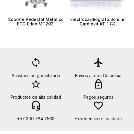
Soporte Pedestal Metalico
Electrocardiografo Schiller
ECG Edan MT202.
Cardiovit AT-1 G2.
loop
flight
Satisfacción garantizada
Envíos a toda Colombia
star_border
lock
Productos de alta calidad
Pagos seguros
headset_mic
favorite_border
+57 300 784 7563
Experiencia respaldada